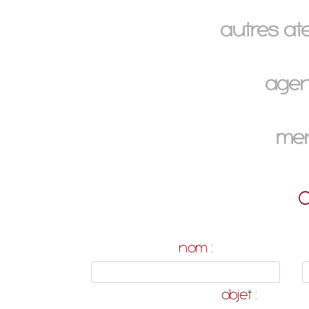
autres ate
age
men
nom :
objet :